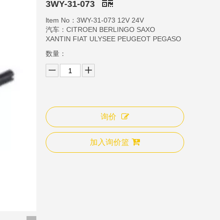
3WY-31-073
ltem No：3WY-31-073 12V 24V
汽车：CITROEN BERLINGO SAXO
XANTIN FIAT ULYSEE PEUGEOT PEGASO
数量：
询价
3WY-31-009B
3W
加入询价篮