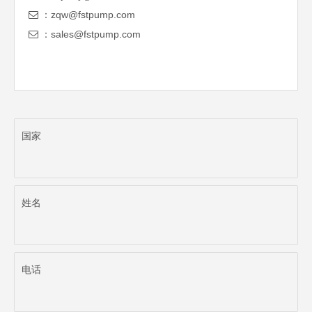
zqw@fstpump.com

：
sales@fstpump.com

：
国家
姓名
电话