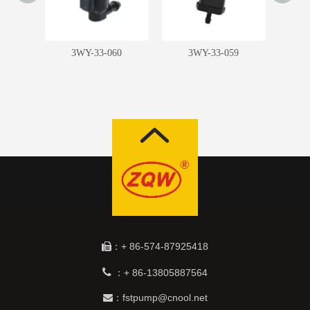
8B
3WY-33-060
3WY-33-059
：+ 86-574-87925418


+ 86-13805887564
：
：fstpump@cnool.net
