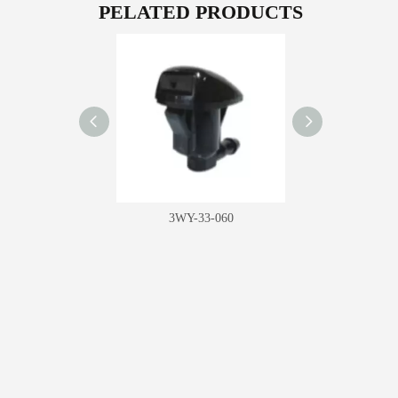
PELATED PRODUCTS
-33-008B
3WY-33-060
3WY-33