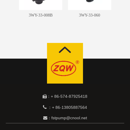
6B
3WY-33-008B
3WY-33-060
：+ 86-574-87925418


+ 86-13805887564
：
：fstpump@cnool.net
