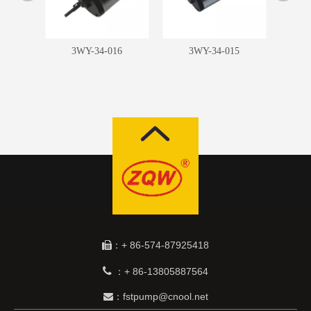
7
3WY-34-016
3WY-34-015
：+ 86-574-87925418


+ 86-13805887564
：
：fstpump@cnool.net
