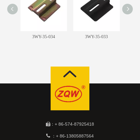
5
3WY-35-034
3WY-35-033
：+ 86-574-87925418


+ 86-13805887564
：